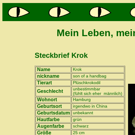
m
Mein Leben, mei
Steckbrief Krok
Name
Krok
nickname
son of a handbag
Tierart
Plüschkrokodil
unbestimmbar
Geschlecht
(fühlt sich eher männlich)
Wohnort
Hamburg
Geburtsort
irgendwo in China
Geburtsdatum
unbekannt
Hautfarbe
grün
Augenfarbe
schwarz
Größe
25 cm